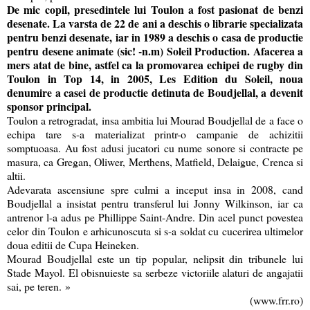
De mic copil, presedintele lui Toulon a fost pasionat de benzi
desenate. La varsta de 22 de ani a deschis o librarie specializata
pentru benzi desenate, iar in 1989 a deschis o casa de productie
pentru desene animate (sic! -n.m) Soleil Production. Afacerea a
mers atat de bine, astfel ca la promovarea echipei de rugby din
Toulon in Top 14, in 2005, Les Edition du Soleil, noua
denumire a casei de productie detinuta de Boudjellal, a devenit
sponsor principal.
Toulon a retrogradat, insa ambitia lui Mourad Boudjellal de a face o
echipa tare s-a materializat printr-o campanie de achizitii
somptuoasa. Au fost adusi jucatori cu nume sonore si contracte pe
masura, ca Gregan, Oliwer, Merthens, Matfield, Delaigue, Crenca si
altii.
Adevarata ascensiune spre culmi a inceput insa in 2008, cand
Boudjellal a insistat pentru transferul lui Jonny Wilkinson, iar ca
antrenor l-a adus pe Phillippe Saint-Andre. Din acel punct povestea
celor din Toulon e arhicunoscuta si s-a soldat cu cucerirea ultimelor
doua editii de Cupa Heineken.
Mourad Boudjellal este un tip popular, nelipsit din tribunele lui
Stade Mayol. El obisnuieste sa serbeze victoriile alaturi de angajatii
sai, pe teren. »
(www.frr.ro)