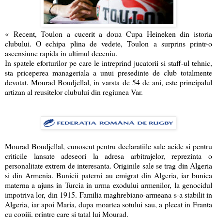
« Recent, Toulon a cucerit a doua Cupa Heineken din istoria
clubului. O echipa plina de vedete, Toulon a surprins printr-o
ascensiune rapida in ultimul deceniu.
In spatele eforturilor pe care le intreprind jucatorii si staff-ul tehnic,
sta priceperea manageriala a unui presedinte de club totalmente
devotat. Mourad Boudjellal, in varsta de 54 de ani, este principalul
artizan al reusitelor clubului din regiunea Var.
Mourad Boudjellal, cunoscut pentru declaratiile sale acide si pentru
criticile lansate adeseori la adresa arbitrajelor, reprezinta o
personalitate extrem de interesanta. Originile sale se trag din Algeria
si din Armenia. Bunicii paterni au emigrat din Algeria, iar bunica
materna a ajuns in Turcia in urma exodului armenilor, la genocidul
impotriva lor, din 1915. Familia maghrebiano-armeana s-a stabilit in
Algeria, iar apoi Maria, dupa moartea sotului sau, a plecat in Franta
cu copiii, printre care si tatal lui Mourad.